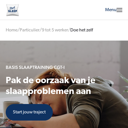
Menu
Home
/
Particulier
/
9 tot 5 werker
/
Doe het zelf
BASIS SLAAPTRAINING CGT-I
Pak de oorzaak van je
slaapproblemen aan
Start jouw traject