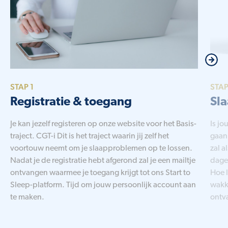
STAP 1
STAP
Registratie & toegang
Sl
Je kan jezelf registeren op onze website voor het Basis-
Is jo
traject. CGT-i Dit is het traject waarin jij zelf het
gaan 
voortouw neemt om je slaapproblemen op te lossen.
zal a
Nadat je de registratie hebt afgerond zal je een mailtje
dagel
ontvangen waarmee je toegang krijgt tot ons Start to
Hoe l
Sleep-platform. Tijd om jouw persoonlijk account aan
wakk
te maken.
ontva