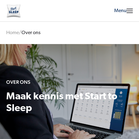
Menu
Home
/
Over ons
OVER ONS
Maak kennis met Start to
Sleep