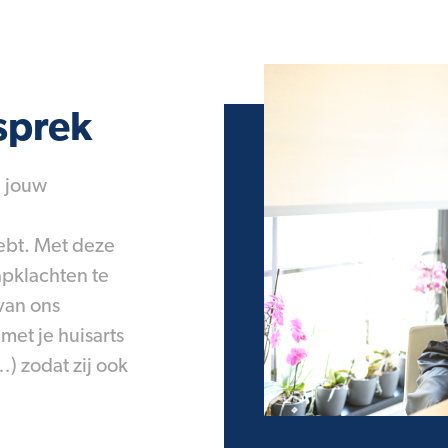
sprek
e jouw
ebt. Met deze
apklachten te
van ons
et je huisarts
) zodat zij ook