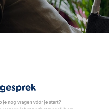
 gesprek
eb je nog vragen vóór je start?