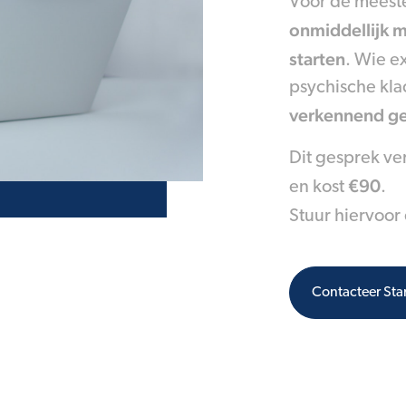
Voor de meeste
onmiddellijk 
starten
. Wie e
psychische kla
verkennend g
Dit gesprek ve
€90
en kost
.
Stuur hiervoor
Contacteer Star