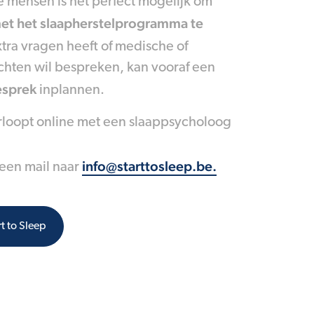
 mensen is het perfect mogelijk om
met het slaapherstelprogramma te
xtra vragen heeft of medische of
chten wil bespreken, kan vooraf een
esprek
inplannen.
rloopt online met een slaappsycholoog
info@starttosleep.be
.
 een mail naar
t to Sleep