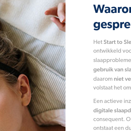
Waarom
gespre
Start to S
Het
ontwikkeld vo
slaapproblemen
gebruik van s
niet ve
daarom
volstaat het o
Een actieve inze
digitale slaa
consequent. O
ontstaat een d