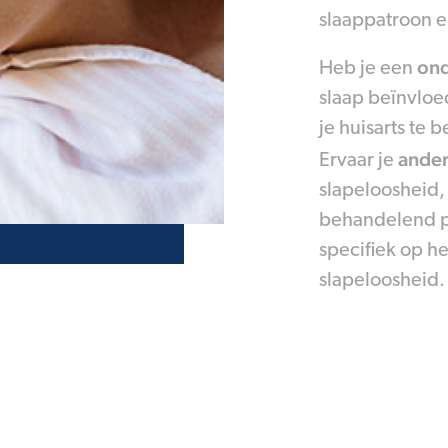
slaappatroon 
ond
Heb je een
slaap beïnvloe
je huisarts te 
ander
Ervaar je
slapeloosheid, 
behandelend ps
specifiek op h
slapeloosheid.