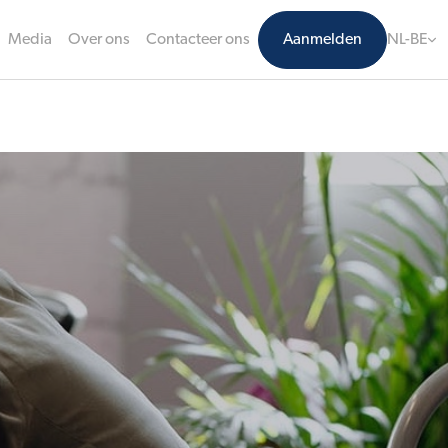
Media
Over ons
Contacteer ons
Aanmelden
NL-BE