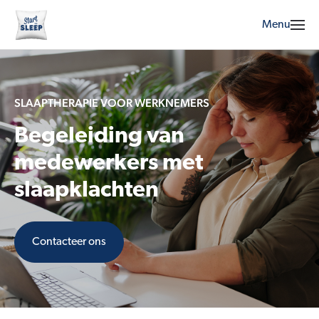
Menu
SLAAPTHERAPIE VOOR WERKNEMERS
Begeleiding van
medewerkers met
slaapklachten
Contacteer ons